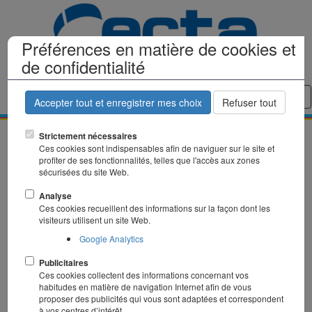
Préférences en matière de cookies et
de confidentialité
Tog
Accepter tout et enregistrer mes choix
Refuser tout
nav
Strictement nécessaires
Ces cookies sont indispensables afin de naviguer sur le site et
profiter de ses fonctionnalités, telles que l'accès aux zones
sécurisées du site Web.
Matériels de coupe
Analyse
Ces cookies recueillent des informations sur la façon dont les
visiteurs utilisent un site Web.
Google Analytics
Publicitaires
Ces cookies collectent des informations concernant vos
habitudes en matière de navigation Internet afin de vous
proposer des publicités qui vous sont adaptées et correspondent
à vos centres d’intérêt.