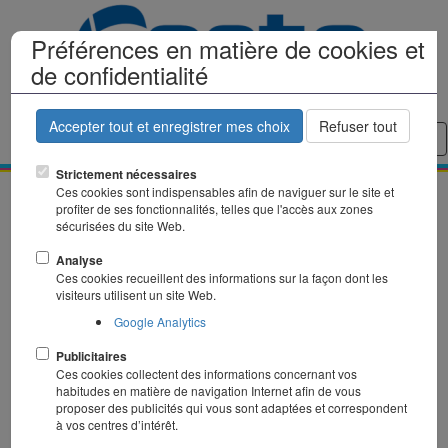
Préférences en matière de cookies et
de confidentialité
Accepter tout et enregistrer mes choix
Refuser tout
Tog
nav
Strictement nécessaires
Ces cookies sont indispensables afin de naviguer sur le site et
profiter de ses fonctionnalités, telles que l'accès aux zones
sécurisées du site Web.
Analyse
Raineuses Plieuses
Ces cookies recueillent des informations sur la façon dont les
visiteurs utilisent un site Web.
Google Analytics
Publicitaires
Ces cookies collectent des informations concernant vos
habitudes en matière de navigation Internet afin de vous
proposer des publicités qui vous sont adaptées et correspondent
à vos centres d’intérêt.