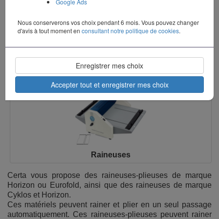
Google Ads
Nous conserverons vos choix pendant 6 mois. Vous pouvez changer
d'avis à tout moment en
consultant notre politique de cookies
.
Raineuses Plieuses
Enregistrer mes choix
Accepter tout et enregistrer mes choix
Raineuses
Certa vous propose des raineuses-plieuses de marque
Horizon ou Eurofold, ainsi que des raineuses de marque
Cyklos et Horizon.
Ces matériels peuvent rainer et plier en un seul passage
automatiquement. Ces raineuses-plieuses peuvent rainer